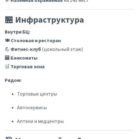
🔹
Наземная охраняемая
на 140 мест
🏪 Инфраструктура
Внутри БЦ:
🍽️
Столовая и ресторан
💪
Фитнес-клуб
(цокольный этаж)
🏧
Банкоматы
🛒
Торговая зона
Рядом:
Торговые центры
Автосервисы
Аптеки и медцентры